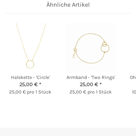
Ähnliche Artikel
Halskette - 'Circle'
Armband - 'Two Rings'
Ohr
25,00 €
*
25,00 €
*
25,00 € pro 1 Stück
25,00 € pro 1 Stück
1