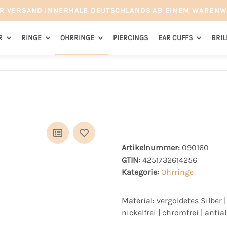
R VERSAND INNERHALB DEUTSCHLANDS AB EINEM WARENW
R
RINGE
OHRRINGE
PIERCINGS
EAR CUFFS
BRI
Artikelnummer:
090160
GTIN:
4251732614256
Kategorie:
Ohrringe
Material: vergoldetes Silber
nickelfrei | chromfrei | antia