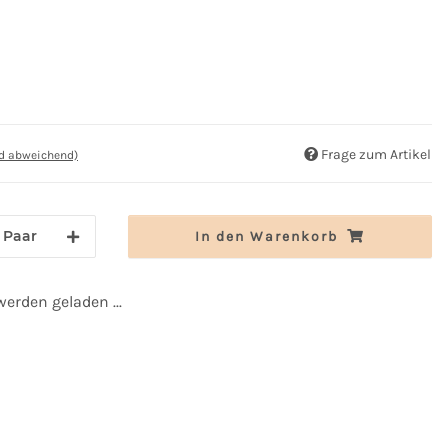
Frage zum Artikel
nd abweichend)
Paar
In den Warenkorb
rden geladen ...