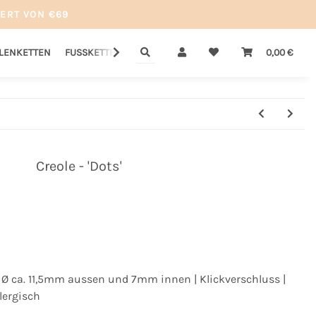
ERT VON €69
LLENKETTEN
FUSSKETTEN
GUTSCHEINE
SALE
0,00 €
Creole - 'Dots'
 | Ø ca. 11,5mm aussen und 7mm innen | Klickverschluss |
llergisch