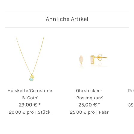
Ähnliche Artikel
Halskette 'Gemstone
Ohrstecker -
Ri
& Coin'
'Rosenquarz'
29,00 €
*
25,00 €
*
35
29,00 € pro 1 Stück
25,00 € pro 1 Paar