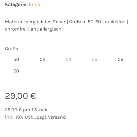
Kategorie:
Ringe
Material: vergoldetes Silber | Größen: 50-60 | nickelfrei |
chromfrei | antiallergisch
Größe
50
52
54
56
58
50
52
54
56
58
60
60
29,00 €
29,00 € pro 1 Stück
inkl. 19% USt. , zzgl.
Versand