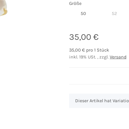
Größe
50
52
50
52
35,00 €
35,00 € pro 1 Stück
inkl. 19% USt. , zzgl.
Versand
x
Dieser Artikel hat Variat