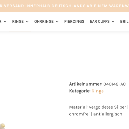
R VERSAND INNERHALB DEUTSCHLANDS AB EINEM WARENW
R
RINGE
OHRRINGE
PIERCINGS
EAR CUFFS
BRI
Artikelnummer:
040148-AC
Kategorie:
Ringe
Material: vergoldetes Silber 
chromfrei | antiallergisch