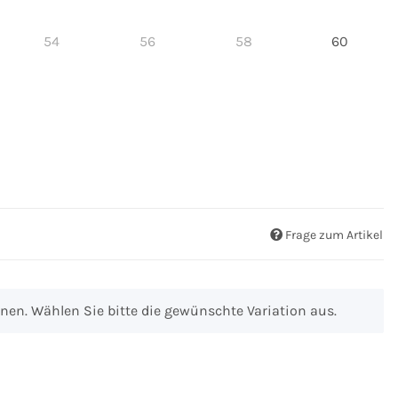
54
56
58
60
54
56
58
60
Frage zum Artikel
ionen. Wählen Sie bitte die gewünschte Variation aus.