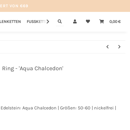
ERT VON €69
LLENKETTEN
FUSSKETTEN
GUTSCHEINE
SALE
0,00 €
Ring - 'Aqua Chalcedon'
| Edelstein: Aqua Chalcedon | Größen: 50-60 | nickelfrei |