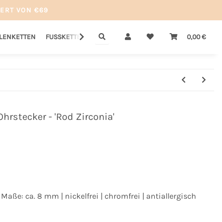
ERT VON €69
LLENKETTEN
FUSSKETTEN
GUTSCHEINE
SALE
0,00 €
Ohrstecker - 'Rod Zirconia'
| Maße: ca. 8 mm | nickelfrei | chromfrei | antiallergisch