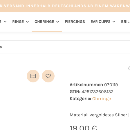
R VERSAND INNERHALB DEUTSCHLANDS AB EINEM WARENW
R
RINGE
OHRRINGE
PIERCINGS
EAR CUFFS
BRI
a'
Artikelnummer:
070119
GTIN:
4251732608132
Kategorie:
Ohrringe
Material: vergoldetes Silber 
19,00 €