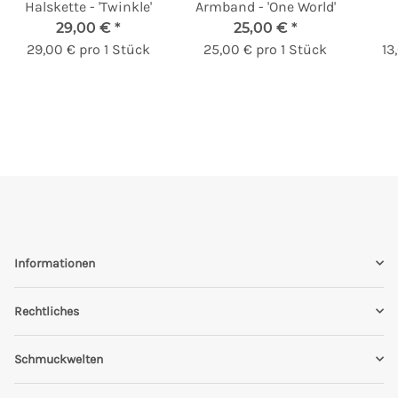
Halskette - 'Twinkle'
Armband - 'One World'
29,00 €
*
25,00 €
*
29,00 € pro 1 Stück
25,00 € pro 1 Stück
13
Informationen
Rechtliches
Schmuckwelten