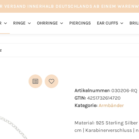
R VERSAND INNERHALB DEUTSCHLANDS AB EINEM WARENW
R
RINGE
OHRRINGE
PIERCINGS
EAR CUFFS
BRI
z
Artikelnummer:
030206-RQ
GTIN:
4251732614720
Kategorie:
Armbänder
Material: 925 Sterling Silber
cm | Karabinerverschluss | ni