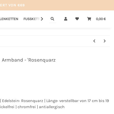
ERT VON €69
LLENKETTEN
FUSSKETTEN
GUTSCHEINE
SALE
0,00 €
Armband - 'Rosenquarz
 | Edelstein: Rosenquarz | Länge: verstellbar von 17 cm bis 19
ckelfrei | chromfrei | antiallergisch