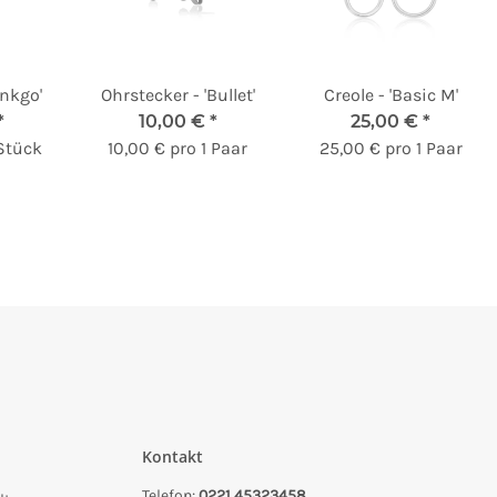
inkgo'
Ohrstecker - 'Bullet'
Creole - 'Basic M'
*
10,00 €
*
25,00 €
*
 Stück
10,00 € pro 1 Paar
25,00 € pro 1 Paar
Kontakt
Telefon:
0221 45323458