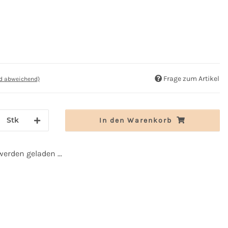
Frage zum Artikel
nd abweichend)
Stk
In den Warenkorb
rden geladen ...