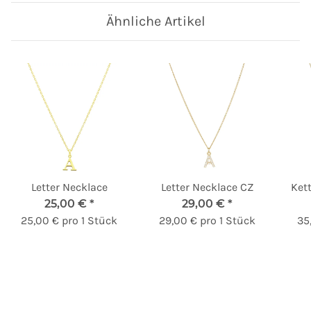
Ähnliche Artikel
Letter Necklace
Letter Necklace CZ
Kett
25,00 €
*
29,00 €
*
25,00 € pro 1 Stück
29,00 € pro 1 Stück
35