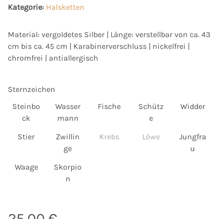
Kategorie:
Halsketten
Material: vergoldetes Silber | Länge: verstellbar von ca. 43
cm bis ca. 45 cm | Karabinerverschluss | nickelfrei |
chromfrei | antiallergisch
Sternzeichen
Fische
Wid
Steinbo
Wasser
Fische
Schütz
Widder
Steinbock
Wassermann
Schütze
ck
mann
e
Stier
Krebs
Löwe
Stier
Zwillin
Krebs
Löwe
Jungfra
Zwillinge
Jungfr
ge
u
Waage
Waage
Skorpio
Skorpion
n
25,00 €