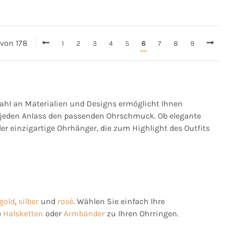
0 von 178
1
2
3
4
5
6
7
8
9
wahl an Materialien und Designs ermöglicht Ihnen
r jeden Anlass den passenden Ohrschmuck. Ob elegante
er einzigartige Ohrhänger, die zum Highlight des Outfits
gold
,
silber
und
rosé
. Wählen Sie einfach Ihre
e
Halsketten
oder
Armbänder
zu Ihren Ohrringen.