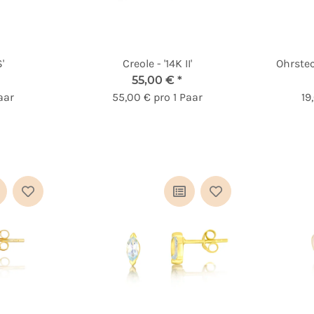
'
Creole - '14K II'
Ohrstec
55,00 €
*
aar
55,00 € pro 1 Paar
19