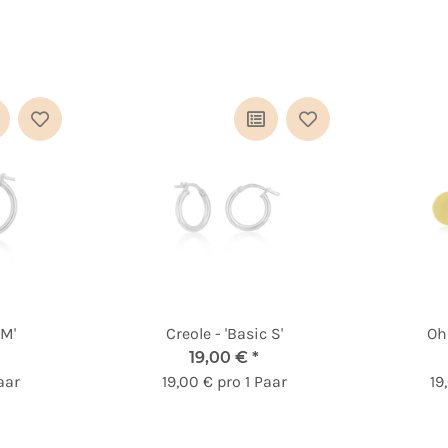
 M'
Creole - 'Basic S'
Ohr
19,00 €
*
aar
19,00 € pro 1 Paar
19