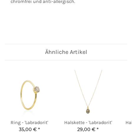
chromfrei und anti-allergisch.
Ähnliche Artikel
Ring - 'Labradorit'
Halskette - 'Labradorit'
Hal
35,00 €
*
29,00 €
*