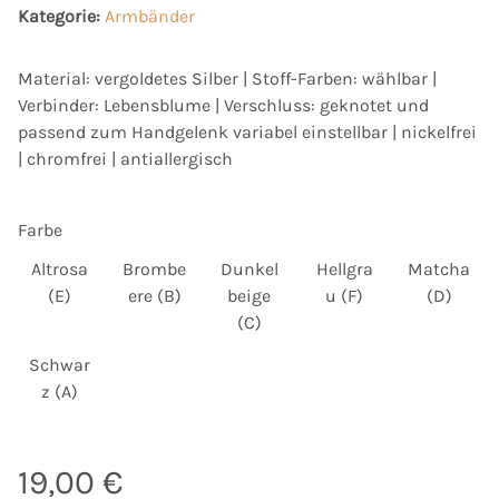
Kategorie:
Armbänder
Material: vergoldetes Silber | Stoff-Farben: wählbar |
Verbinder: Lebensblume | Verschluss: geknotet und
passend zum Handgelenk variabel einstellbar | nickelfrei
| chromfrei | antiallergisch
Farbe
Altrosa
Brombe
Dunkel
Hellgra
Matcha
Altrosa (E)
Brombeere (B)
Hellgrau (F)
Match
(E)
ere (B)
beige
u (F)
(D)
Dunkelbeige (C)
(C)
Schwar
Schwarz (A)
z (A)
19,00 €