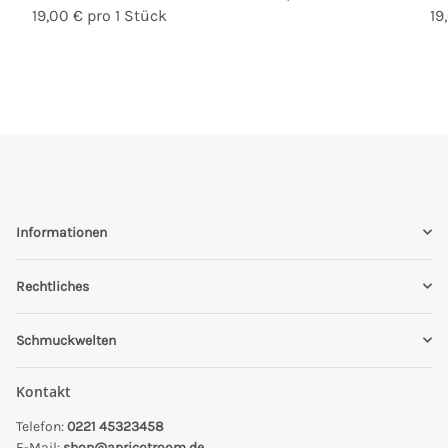
19,00 € pro 1 Stück
19
Informationen
Rechtliches
Schmuckwelten
Kontakt
Telefon:
0221 45323458
E-Mail:
shop@apricotroom.de