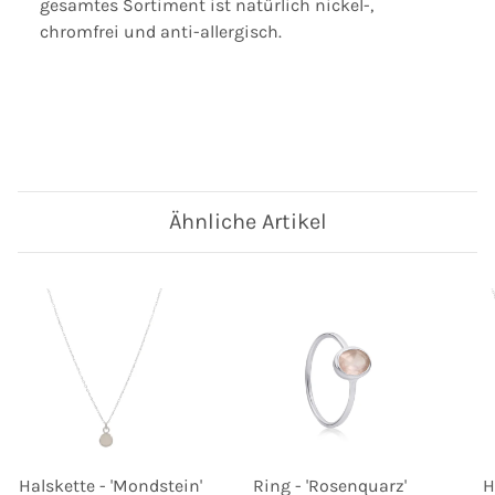
gesamtes Sortiment ist natürlich nickel-,
chromfrei und anti-allergisch.
Ähnliche Artikel
Halskette - 'Mondstein'
Ring - 'Rosenquarz'
H