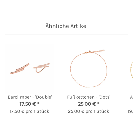
Ähnliche Artikel
Earclimber - 'Double'
Fußkettchen - 'Dots'
A
17,50 €
*
25,00 €
*
17,50 € pro 1 Stück
25,00 € pro 1 Stück
19