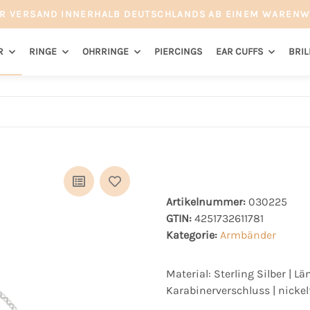
R VERSAND INNERHALB DEUTSCHLANDS AB EINEM WARENW
R
RINGE
OHRRINGE
PIERCINGS
EAR CUFFS
BRI
Artikelnummer:
030225
GTIN:
4251732611781
Kategorie:
Armbänder
Material: Sterling Silber | Lä
Karabinerverschluss | nickelf