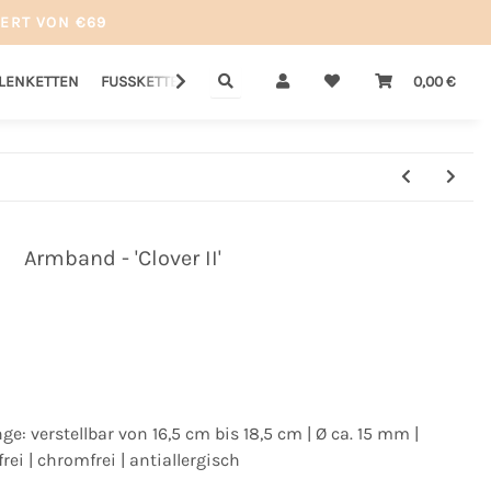
ERT VON €69
LLENKETTEN
FUSSKETTEN
GUTSCHEINE
SALE
0,00 €
Armband - 'Clover II'
nge: verstellbar von 16,5 cm bis 18,5 cm | Ø ca. 15 mm |
rei | chromfrei | antiallergisch