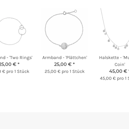
d - 'Two Rings'
Armband - 'Plättchen'
Halskette - 'Mu
25,00 €
*
25,00 €
*
Coin'
 € pro 1 Stück
25,00 € pro 1 Stück
45,00 €
45,00 € pro 1